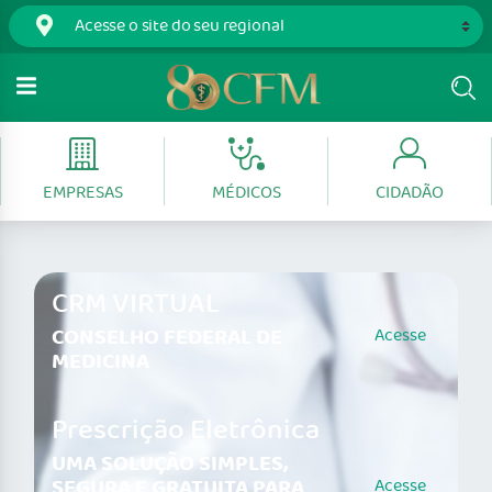
EMPRESAS
MÉDICOS
CIDADÃO
CRM VIRTUAL
CONSELHO FEDERAL DE
Acesse
MEDICINA
Prescrição Eletrônica
UMA SOLUÇÃO SIMPLES,
SEGURA E GRATUITA PARA
Acesse