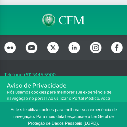
Telefone: (61) 3445 5900
Email: cfm@portalmedico.org.br
Aviso de Privacidade
SGAS 616, Conjunto D, Lote 115, L2 Sul, Brasília/DF - CEP: 70200-760 -
Nós usamos cookies para melhorar sua experiência de
CNPJ: 33.583.550/0001-30
navegação no portal. Ao utilizar o Portal Médico, você
Copyright CFM. Todos os direitos reservados.
concorda com a política de monitoramento de cookies.
Este site utiliza cookies para melhorar sua experiência de
Para ter mais informações sobre como isso é feito, acesse
MAPA DO SITE
Política de cookies
. Se você concorda, clique em ACEITO.
navegação.
Para mais detalhes,acesse a Lei Geral de
Proteção de Dados Pessoais (LGPD).