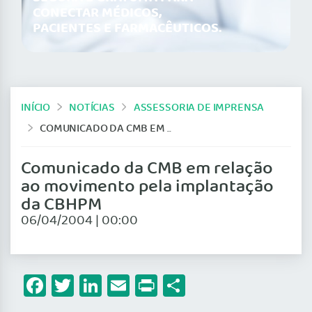
CONECTAR MÉDICOS,
PACIENTES E FARMACÊUTICOS.
INÍCIO
NOTÍCIAS
ASSESSORIA DE IMPRENSA
COMUNICADO DA CMB EM RELAÇÃO AO MOVIMENTO PELA IMPLANTAÇÃO DA CBHPM
Comunicado da CMB em relação
ao movimento pela implantação
da CBHPM
06/04/2004 | 00:00
Facebook
Twitter
LinkedIn
Email
Print
Share