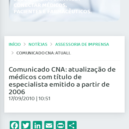
CONECTAR MÉDICOS,
PACIENTES E FARMACÊUTICOS.
INÍCIO
NOTÍCIAS
ASSESSORIA DE IMPRENSA
COMUNICADO CNA: ATUALIZAÇÃO DE MÉDICOS COM TÍTULO DE ESPECIALISTA EMITIDO A PARTIR DE 2006
Comunicado CNA: atualização de
médicos com título de
especialista emitido a partir de
2006
17/09/2010 | 10:51
Facebook
Twitter
LinkedIn
Email
Print
Share