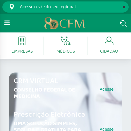
EMPRESAS
MÉDICOS
CIDADÃO
CRM VIRTUAL
CONSELHO FEDERAL DE
Acesse
MEDICINA
Prescrição Eletrônica
UMA SOLUÇÃO SIMPLES,
SEGURA E GRATUITA PARA
Acesse