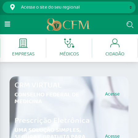
EMPRESAS
MÉDICOS
CIDADÃO
CRM VIRTUAL
CONSELHO FEDERAL DE
Acesse
MEDICINA
Prescrição Eletrônica
UMA SOLUÇÃO SIMPLES,
SEGURA E GRATUITA PARA
Acesse