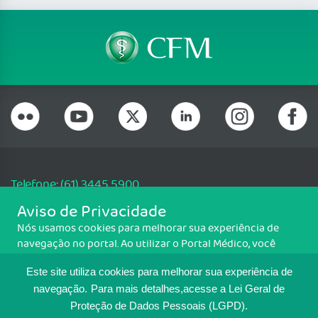
Telefone: (61) 3445 5900
Email: cfm@portalmedico.org.br
Aviso de Privacidade
SGAS 616, Conjunto D, Lote 115, L2 Sul, Brasília/DF - CEP: 70200-760 -
Nós usamos cookies para melhorar sua experiência de
CNPJ: 33.583.550/0001-30
navegação no portal. Ao utilizar o Portal Médico, você
Copyright CFM. Todos os direitos reservados.
concorda com a política de monitoramento de cookies.
Este site utiliza cookies para melhorar sua experiência de
Para ter mais informações sobre como isso é feito, acesse
MAPA DO SITE
Política de cookies
. Se você concorda, clique em ACEITO.
navegação.
Para mais detalhes,acesse a Lei Geral de
Proteção de Dados Pessoais (LGPD).