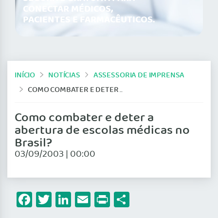
CONECTAR MÉDICOS,
PACIENTES E FARMACÊUTICOS.
INÍCIO
NOTÍCIAS
ASSESSORIA DE IMPRENSA
COMO COMBATER E DETER A ABERTURA DE ESCOLAS MÉDICAS NO BRASIL?
Como combater e deter a
abertura de escolas médicas no
Brasil?
03/09/2003 | 00:00
Facebook
Twitter
LinkedIn
Email
Print
Share