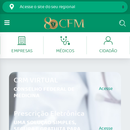
EMPRESAS
MÉDICOS
CIDADÃO
CRM VIRTUAL
CONSELHO FEDERAL DE
Acesse
MEDICINA
Prescrição Eletrônica
UMA SOLUÇÃO SIMPLES,
SEGURA E GRATUITA PARA
Acesse