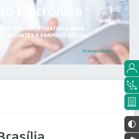
ão Eletrônica
LES, SEGURA E GRATUITA PARA
, PACIENTES E FARMACÊUTICOS.
Acesse
agora
rasília