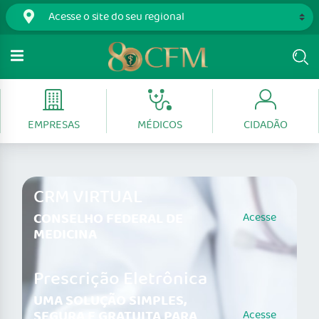
EMPRESAS
MÉDICOS
CIDADÃO
CRM VIRTUAL
CONSELHO FEDERAL DE
Acesse
MEDICINA
Prescrição Eletrônica
UMA SOLUÇÃO SIMPLES,
SEGURA E GRATUITA PARA
Acesse