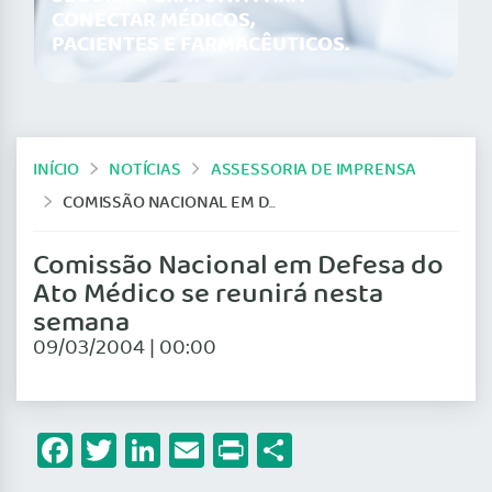
CONECTAR MÉDICOS,
PACIENTES E FARMACÊUTICOS.
INÍCIO
NOTÍCIAS
ASSESSORIA DE IMPRENSA
COMISSÃO NACIONAL EM DEFESA DO ATO MÉDICO SE REUNIRÁ NESTA SEMANA
Comissão Nacional em Defesa do
Ato Médico se reunirá nesta
semana
09/03/2004 | 00:00
Facebook
Twitter
LinkedIn
Email
Print
Share