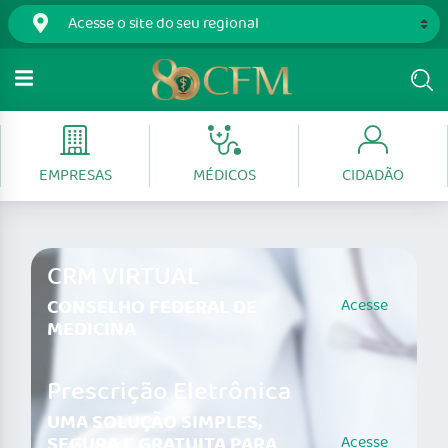
EMPRESAS
MÉDICOS
CIDADÃO
CRM VIRTUAL
CONSELHO FEDERAL DE
Acesse
MEDICINA
Prescrição Eletrônica
UMA SOLUÇÃO SIMPLES,
SEGURA E GRATUITA PARA
Acesse