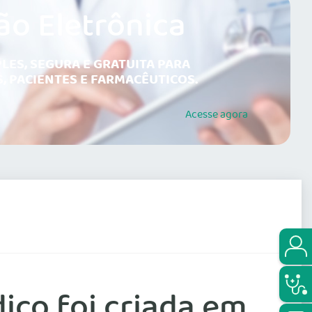
ão Eletrônica
LES, SEGURA E GRATUITA PARA
, PACIENTES E FARMACÊUTICOS.
Acesse
agora
co foi criada em