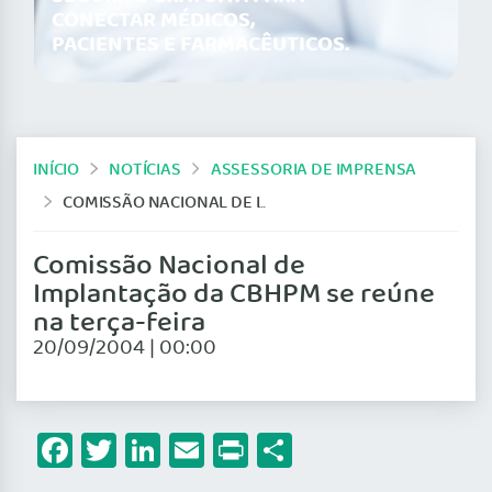
CONECTAR MÉDICOS,
PACIENTES E FARMACÊUTICOS.
INÍCIO
NOTÍCIAS
ASSESSORIA DE IMPRENSA
COMISSÃO NACIONAL DE IMPLANTAÇÃO DA CBHPM SE REÚNE NA TERÇA-FEIRA
Comissão Nacional de
Implantação da CBHPM se reúne
na terça-feira
20/09/2004 | 00:00
Facebook
Twitter
LinkedIn
Email
Print
Share