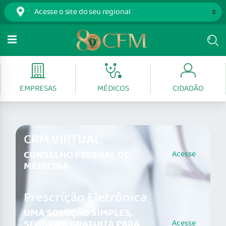
EMPRESAS
MÉDICOS
CIDADÃO
CRM VIRTUAL
CONSELHO FEDERAL DE
Acesse
MEDICINA
Prescrição Eletrônica
UMA SOLUÇÃO SIMPLES,
SEGURA E GRATUITA PARA
Acesse