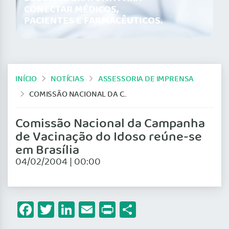
CONECTAR MÉDICOS,
PACIENTES E FARMACÊUTICOS.
INÍCIO
NOTÍCIAS
ASSESSORIA DE IMPRENSA
COMISSÃO NACIONAL DA CAMPANHA DE VACINAÇÃO DO IDOSO REÚNE-SE EM BRASÍLIA
Comissão Nacional da Campanha
de Vacinação do Idoso reúne-se
em Brasília
04/02/2004 | 00:00
Facebook
Twitter
LinkedIn
Email
Print
Share