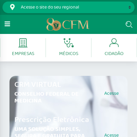
EMPRESAS
MÉDICOS
CIDADÃO
CRM VIRTUAL
CONSELHO FEDERAL DE
Acesse
MEDICINA
Prescrição Eletrônica
UMA SOLUÇÃO SIMPLES,
SEGURA E GRATUITA PARA
Acesse