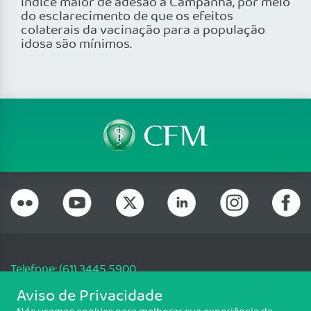
índice maior de adesão a Campanha, por meio
do esclarecimento de que os efeitos
colaterais da vacinação para a população
idosa são mínimos.
Telefone: (61) 3445 5900
Email: cfm@portalmedico.org.br
Aviso de Privacidade
SGAS 616, Conjunto D, Lote 115, L2 Sul, Brasília/DF - CEP: 70200-760 -