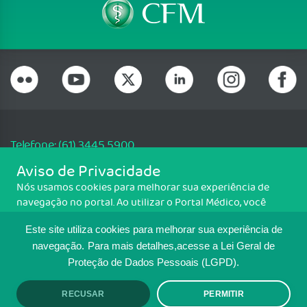
Telefone: (61) 3445 5900
Email: cfm@portalmedico.org.br
Aviso de Privacidade
SGAS 616, Conjunto D, Lote 115, L2 Sul, Brasília/DF - CEP: 70200-760 -
Nós usamos cookies para melhorar sua experiência de
CNPJ: 33.583.550/0001-30
navegação no portal. Ao utilizar o Portal Médico, você
Copyright CFM. Todos os direitos reservados.
concorda com a política de monitoramento de cookies.
Este site utiliza cookies para melhorar sua experiência de
Para ter mais informações sobre como isso é feito, acesse
MAPA DO SITE
Política de cookies
. Se você concorda, clique em ACEITO.
navegação.
Para mais detalhes,acesse a Lei Geral de
Proteção de Dados Pessoais (LGPD).
TRANSPARÊNCIA E PRESTAÇÃO DE
CONTAS
RECUSAR
PERMITIR
ACEITO