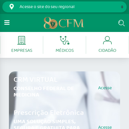
EMPRESAS
MÉDICOS
CIDADÃO
CRM VIRTUAL
CONSELHO FEDERAL DE
Acesse
MEDICINA
Prescrição Eletrônica
UMA SOLUÇÃO SIMPLES,
SEGURA E GRATUITA PARA
Acesse