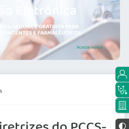
ão Eletrônica
LES, SEGURA E GRATUITA PARA
, PACIENTES E FARMACÊUTICOS.
Acesse
agora
S
iretrizes do PCCS-