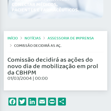
CONECTAR MÉDICOS,
PACIENTES E FARMACÊUTICOS.
INÍCIO
NOTÍCIAS
ASSESSORIA DE IMPRENSA
COMISSÃO DECIDIRÁ AS AÇÕES DO NOVO DIA DE MOBILIZAÇÃO EM PROL DA CBHPM
Comissão decidirá as ações do
novo dia de mobilização em prol
da CBHPM
01/03/2004 | 00:00
Facebook
Twitter
LinkedIn
Email
Print
Share