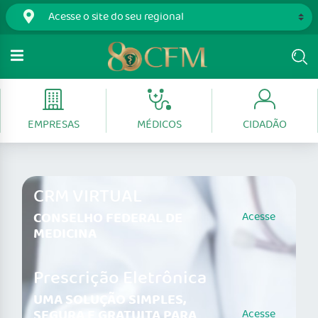
EMPRESAS
MÉDICOS
CIDADÃO
CRM VIRTUAL
CONSELHO FEDERAL DE
Acesse
MEDICINA
Prescrição Eletrônica
UMA SOLUÇÃO SIMPLES,
SEGURA E GRATUITA PARA
Acesse