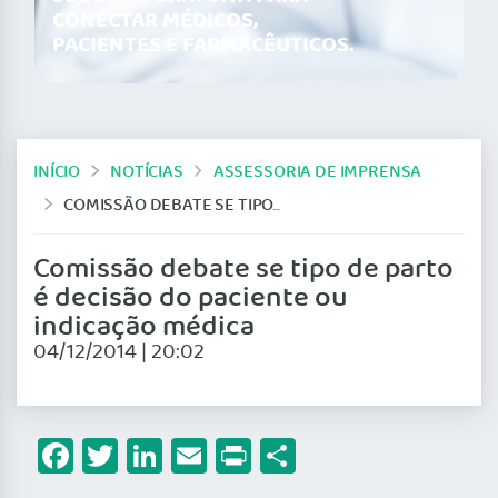
CONECTAR MÉDICOS,
PACIENTES E FARMACÊUTICOS.
INÍCIO
NOTÍCIAS
ASSESSORIA DE IMPRENSA
COMISSÃO DEBATE SE TIPO DE PARTO É DECISÃO DO PACIENTE OU INDICAÇÃO MÉDICA
Comissão debate se tipo de parto
é decisão do paciente ou
indicação médica
04/12/2014 | 20:02
Facebook
Twitter
LinkedIn
Email
Print
Share