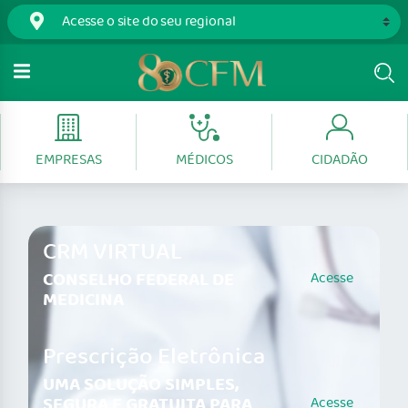
EMPRESAS
MÉDICOS
CIDADÃO
CRM VIRTUAL
CONSELHO FEDERAL DE
Acesse
MEDICINA
Prescrição Eletrônica
UMA SOLUÇÃO SIMPLES,
SEGURA E GRATUITA PARA
Acesse