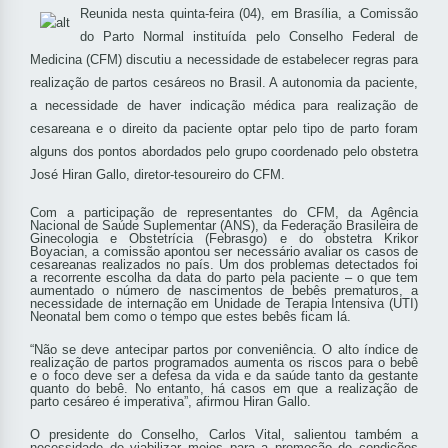
Reunida nesta quinta-feira (04), em Brasília, a Comissão
do Parto Normal instituída pelo Conselho Federal de
Medicina (CFM) discutiu a necessidade de estabelecer regras para
realização de partos cesáreos no Brasil. A autonomia da paciente,
a necessidade de haver indicação médica para realização de
cesareana e o direito da paciente optar pelo tipo de parto foram
alguns dos pontos abordados pelo grupo coordenado pelo obstetra
José Hiran Gallo, diretor-tesoureiro do CFM.
Com a participação de representantes do CFM, da Agência
Nacional de Saúde Suplementar (ANS), da Federação Brasileira de
Ginecologia e Obstetrícia (Febrasgo) e do obstetra Krikor
Boyacian, a comissão apontou ser necessário avaliar os casos de
cesareanas realizados no país. Um dos problemas detectados foi
a recorrente escolha da data do parto pela paciente – o que tem
aumentado o número de nascimentos de bebês prematuros, a
necessidade de internação em Unidade de Terapia Intensiva (UTI)
Neonatal bem como o tempo que estes bebês ficam lá.
“Não se deve antecipar partos por conveniência. O alto índice de
realização de partos programados aumenta os riscos para o bebê
e o foco deve ser a defesa da vida e da saúde tanto da gestante
quanto do bebê. No entanto, há casos em que a realização de
parto cesáreo é imperativa”, afirmou Hiran Gallo.
O presidente do Conselho, Carlos Vital, salientou também a
necessidade de viabilizar meios para a promoção de condições