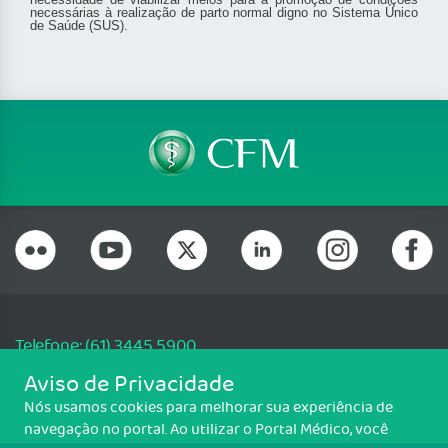
necessárias à realização de parto normal digno no Sistema Único
de Saúde (SUS).
Telefone: (61) 3445 5900
Email: cfm@portalmedico.org.br
Aviso de Privacidade
SGAS 616, Conjunto D, Lote 115, L2 Sul, Brasília/DF - CEP: 70200-760 -
Nós usamos cookies para melhorar sua experiência de
CNPJ: 33.583.550/0001-30
navegação no portal. Ao utilizar o Portal Médico, você