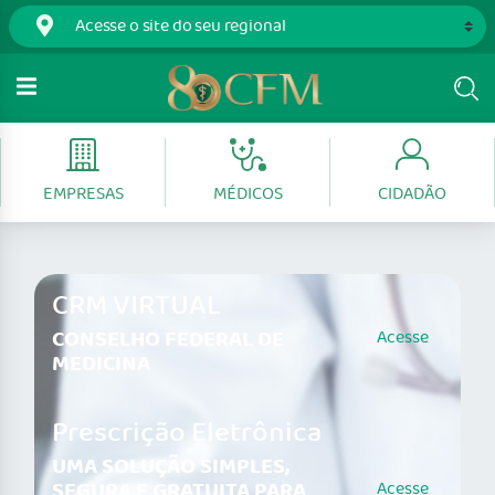
EMPRESAS
MÉDICOS
CIDADÃO
CRM VIRTUAL
CONSELHO FEDERAL DE
Acesse
MEDICINA
Prescrição Eletrônica
UMA SOLUÇÃO SIMPLES,
SEGURA E GRATUITA PARA
Acesse