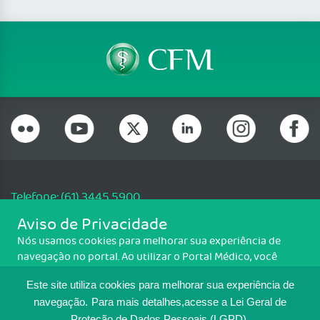
Telefone: (61) 3445 5900
Email: cfm@portalmedico.org.br
Aviso de Privacidade
SGAS 616, Conjunto D, Lote 115, L2 Sul, Brasília/DF - CEP: 70200-760 -
Nós usamos cookies para melhorar sua experiência de
CNPJ: 33.583.550/0001-30
navegação no portal. Ao utilizar o Portal Médico, você
Copyright CFM. Todos os direitos reservados.
concorda com a política de monitoramento de cookies.
Este site utiliza cookies para melhorar sua experiência de
Para ter mais informações sobre como isso é feito, acesse
MAPA DO SITE
Política de cookies
. Se você concorda, clique em ACEITO.
navegação.
Para mais detalhes,acesse a Lei Geral de
Proteção de Dados Pessoais (LGPD).