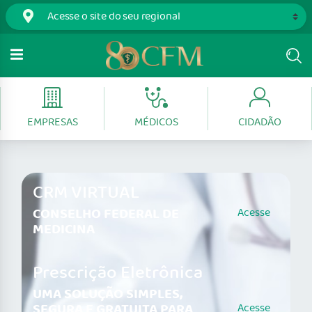
EMPRESAS
MÉDICOS
CIDADÃO
CRM VIRTUAL
CONSELHO FEDERAL DE
Acesse
MEDICINA
Prescrição Eletrônica
UMA SOLUÇÃO SIMPLES,
SEGURA E GRATUITA PARA
Acesse