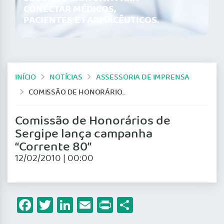
CONECTAR MÉDICOS,
PACIENTES E FARMACÊUTICOS.
INÍCIO
NOTÍCIAS
ASSESSORIA DE IMPRENSA
COMISSÃO DE HONORÁRIOS DE SERGIPE LANÇA CAMPANHA “CORRENTE 80”
Comissão de Honorários de
Sergipe lança campanha
“Corrente 80”
12/02/2010 | 00:00
Facebook
Twitter
LinkedIn
Email
Print
Share