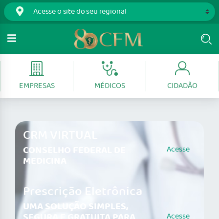
EMPRESAS
MÉDICOS
CIDADÃO
CRM VIRTUAL
CONSELHO FEDERAL DE
Acesse
MEDICINA
Prescrição Eletrônica
UMA SOLUÇÃO SIMPLES,
SEGURA E GRATUITA PARA
Acesse