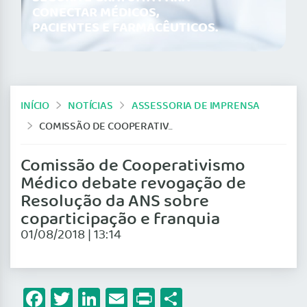
CONECTAR MÉDICOS,
PACIENTES E FARMACÊUTICOS.
INÍCIO
NOTÍCIAS
ASSESSORIA DE IMPRENSA
COMISSÃO DE COOPERATIVISMO MÉDICO DEBATE REVOGAÇÃO DE RESOLUÇÃO DA ANS SOBRE COPARTICIPAÇÃO E FRANQUIA
Comissão de Cooperativismo
Médico debate revogação de
Resolução da ANS sobre
coparticipação e franquia
01/08/2018 | 13:14
Facebook
Twitter
LinkedIn
Email
Print
Share