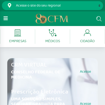
EMPRESAS
MÉDICOS
CIDADÃO
CRM VIRTUAL
CONSELHO FEDERAL DE
Acesse
MEDICINA
Prescrição Eletrônica
UMA SOLUÇÃO SIMPLES,
SEGURA E GRATUITA PARA
Acesse