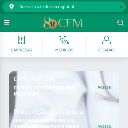
EMPRESAS
MÉDICOS
CIDADÃO
CRM VIRTUAL
CONSELHO FEDERAL DE
Acesse
MEDICINA
Prescrição Eletrônica
UMA SOLUÇÃO SIMPLES,
SEGURA E GRATUITA PARA
Acesse