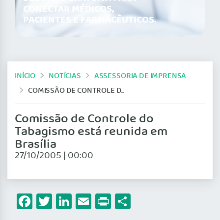
CONECTAR MÉDICOS,
PACIENTES E FARMACÊUTICOS.
INÍCIO
NOTÍCIAS
ASSESSORIA DE IMPRENSA
COMISSÃO DE CONTROLE DO TABAGISMO ESTÁ REUNIDA EM BRASÍLIA
Comissão de Controle do
Tabagismo está reunida em
Brasília
27/10/2005 | 00:00
Facebook
Twitter
LinkedIn
Email
Print
Share