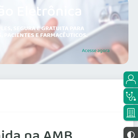
ão Eletrônica
LES, SEGURA E GRATUITA PARA
, PACIENTES E FARMACÊUTICOS.
Acesse
agora
nida na AMB