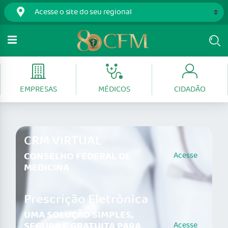
EMPRESAS
MÉDICOS
CIDADÃO
CRM VIRTUAL
CONSELHO FEDERAL DE
Acesse
MEDICINA
Prescrição Eletrônica
UMA SOLUÇÃO SIMPLES,
SEGURA E GRATUITA PARA
Acesse