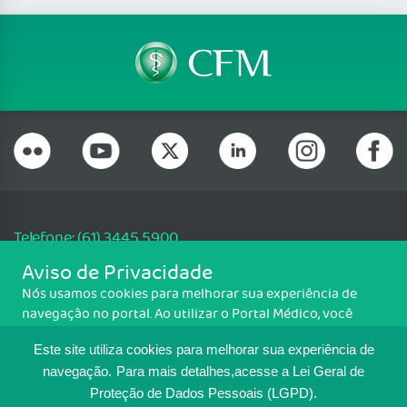
Telefone: (61) 3445 5900
Email: cfm@portalmedico.org.br
Aviso de Privacidade
SGAS 616, Conjunto D, Lote 115, L2 Sul, Brasília/DF - CEP: 70200-760 -
Nós usamos cookies para melhorar sua experiência de
CNPJ: 33.583.550/0001-30
navegação no portal. Ao utilizar o Portal Médico, você
Copyright CFM. Todos os direitos reservados.
concorda com a política de monitoramento de cookies.
Este site utiliza cookies para melhorar sua experiência de
Para ter mais informações sobre como isso é feito, acesse
MAPA DO SITE
Política de cookies
. Se você concorda, clique em ACEITO.
navegação.
Para mais detalhes,acesse a Lei Geral de
Proteção de Dados Pessoais (LGPD).