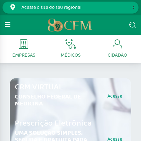
EMPRESAS
MÉDICOS
CIDADÃO
CRM VIRTUAL
CONSELHO FEDERAL DE
Acesse
MEDICINA
Prescrição Eletrônica
UMA SOLUÇÃO SIMPLES,
SEGURA E GRATUITA PARA
Acesse