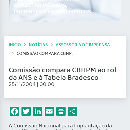
CONECTAR MÉDICOS,
PACIENTES E FARMACÊUTICOS.
INÍCIO
NOTÍCIAS
ASSESSORIA DE IMPRENSA
COMISSÃO COMPARA CBHPM AO ROL DA ANS E À TABELA BRADESCO
Comissão compara CBHPM ao rol
da ANS e à Tabela Bradesco
25/11/2004 | 00:00
Facebook
Twitter
LinkedIn
Email
Print
Share
A Comissão Nacional para Implantação da