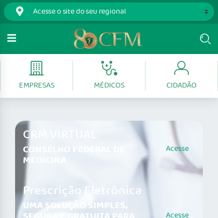
EMPRESAS
MÉDICOS
CIDADÃO
CRM VIRTUAL
CONSELHO FEDERAL DE
Acesse
MEDICINA
Prescrição Eletrônica
UMA SOLUÇÃO SIMPLES,
SEGURA E GRATUITA PARA
Acesse