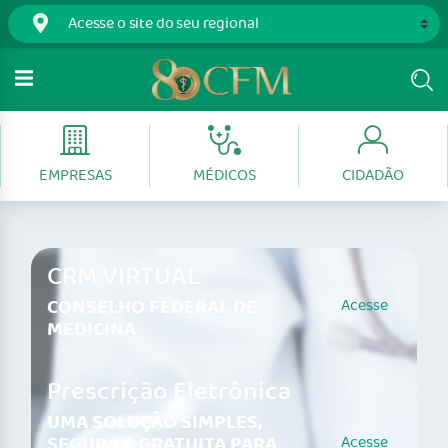
EMPRESAS
MÉDICOS
CIDADÃO
CRM VIRTUAL
CONSELHO FEDERAL DE
Acesse
MEDICINA
Prescrição Eletrônica
UMA SOLUÇÃO SIMPLES,
SEGURA E GRATUITA PARA
Acesse