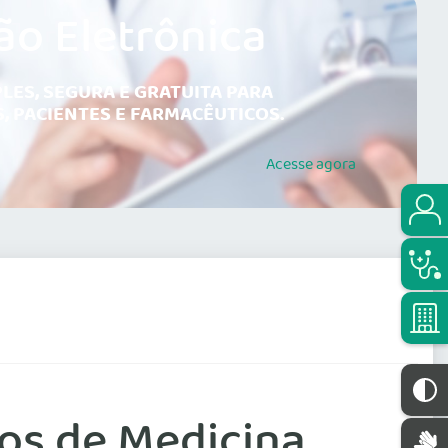
ão Eletrônica
LES, SEGURA E GRATUITA PARA
, PACIENTES E FARMACÊUTICOS.
Acesse
agora
os de Medicina