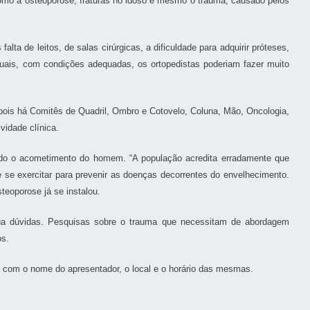
como a osteoporose, fraturas no idoso e mesmo o trauma, causado pelos
a de leitos, de salas cirúrgicas, a dificuldade para adquirir próteses,
 quais, com condições adequadas, os ortopedistas poderiam fazer muito
, pois há Comitês de Quadril, Ombro e Cotovelo, Coluna, Mão, Oncologia,
vidade clínica.
indo o acometimento do homem. “A população acredita erradamente que
 se exercitar para prevenir as doenças decorrentes do envelhecimento.
eoporose já se instalou.
s sua dúvidas. Pesquisas sobre o trauma que necessitam de abordagem
os.
, com o nome do apresentador, o local e o horário das mesmas.