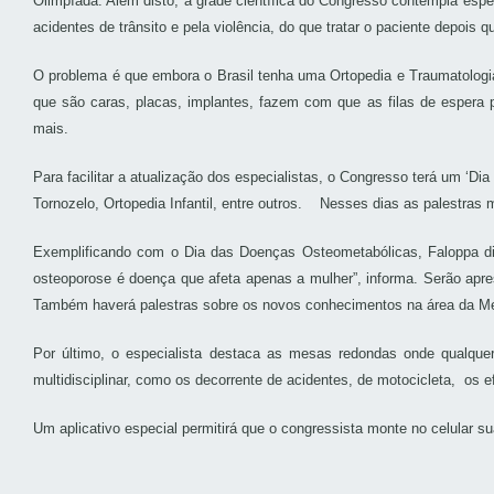
Olimpíada. Além disto, a grade científica do Congresso contempla esp
acidentes de trânsito e pela violência, do que tratar o paciente depois q
O problema é que embora o Brasil tenha uma Ortopedia e Traumatologia q
que são caras, placas, implantes, fazem com que as filas de espera p
mais.
Para facilitar a atualização dos especialistas, o Congresso terá um ‘D
Tornozelo, Ortopedia Infantil, entre outros. Nesses dias as palestras m
Exemplificando com o Dia das Doenças Osteometabólicas, Faloppa diz
osteoporose é doença que afeta apenas a mulher”, informa. Serão apre
Também haverá palestras sobre os novos conhecimentos na área da Medi
Por último, o especialista destaca as mesas redondas onde qualquer
multidisciplinar, como os decorrente de acidentes, de motocicleta, os e
Um aplicativo especial permitirá que o congressista monte no celular 