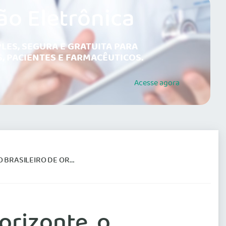
ão Eletrônica
LES, SEGURA E GRATUITA PARA
, PACIENTES E FARMACÊUTICOS.
Acesse
agora
TOPEDIA E TRAUMATOLOGIA
orizonte, o