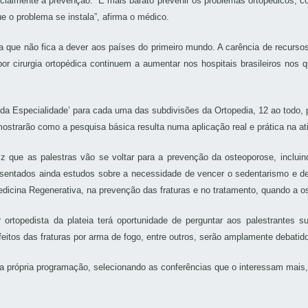
ecialmente a prevenção: “É mais barato prevenir os problemas ortopédicos, 
ue o problema se instala”, afirma o médico.
ue não fica a dever aos países do primeiro mundo. A carência de recursos falt
or cirurgia ortopédica continuem a aumentar nos hospitais brasileiros nos
ia da Especialidade’ para cada uma das subdivisões da Ortopedia, 12 ao todo
ostrarão como a pesquisa básica resulta numa aplicação real e prática na ati
 que as palestras vão se voltar para a prevenção da osteoporose, inclu
sentados ainda estudos sobre a necessidade de vencer o sedentarismo e de
cina Regenerativa, na prevenção das fraturas e no tratamento, quando a ost
 ortopedista da plateia terá oportunidade de perguntar aos palestrante
feitos das fraturas por arma de fogo, entre outros, serão amplamente debatid
sua própria programação, selecionando as conferências que o interessam mais