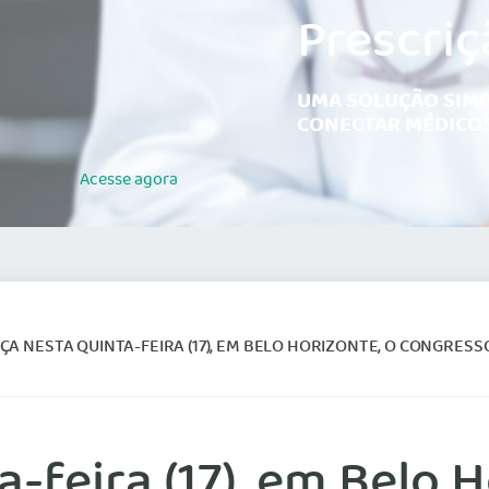
Prescriç
UMA SOLUÇÃO SIMP
CONECTAR MÉDICOS
Acesse
agora
 NESTA QUINTA-FEIRA (17), EM BELO HORIZONTE, O CONGRESSO BRASILEIRO DE OR
feira (17), em Belo H