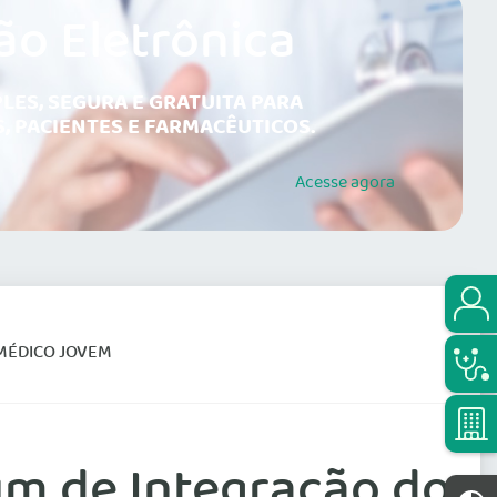
ão Eletrônica
LES, SEGURA E GRATUITA PARA
, PACIENTES E FARMACÊUTICOS.
Acesse
agora
 MÉDICO JOVEM
um de Integração do