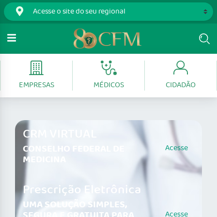
EMPRESAS
MÉDICOS
CIDADÃO
CRM VIRTUAL
CONSELHO FEDERAL DE
Acesse
MEDICINA
Prescrição Eletrônica
UMA SOLUÇÃO SIMPLES,
SEGURA E GRATUITA PARA
Acesse