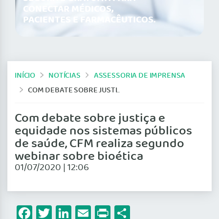
CONECTAR MÉDICOS,
PACIENTES E FARMACÊUTICOS.
INÍCIO
NOTÍCIAS
ASSESSORIA DE IMPRENSA
COM DEBATE SOBRE JUSTIÇA E EQUIDADE NOS SISTEMAS PÚBLICOS DE SAÚDE, CFM REALIZA SEGUNDO WEBINAR SOBRE BIOÉTICA
Com debate sobre justiça e
equidade nos sistemas públicos
de saúde, CFM realiza segundo
webinar sobre bioética
01/07/2020 | 12:06
Facebook
Twitter
LinkedIn
Email
Print
Share