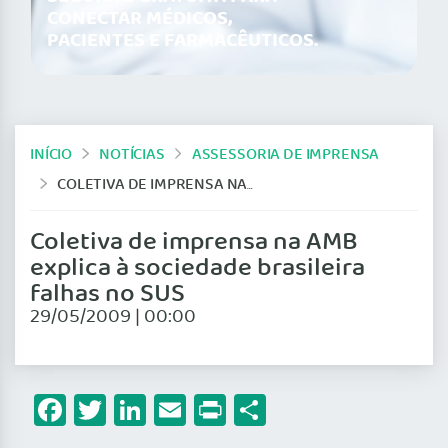
CONECTAR MÉDICOS,
PACIENTES E FARMACÊUTICOS.
INÍCIO
NOTÍCIAS
ASSESSORIA DE IMPRENSA
COLETIVA DE IMPRENSA NA AMB EXPLICA À SOCIEDADE BRASILEIRA FALHAS NO SUS
Coletiva de imprensa na AMB
explica à sociedade brasileira
falhas no SUS
29/05/2009 | 00:00
Facebook
Twitter
LinkedIn
Email
Print
Share