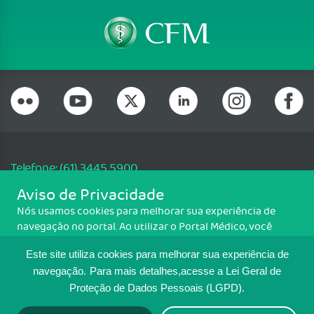
Telefone: (61) 3445 5900
Email: cfm@portalmedico.org.br
Aviso de Privacidade
SGAS 616, Conjunto D, Lote 115, L2 Sul, Brasília/DF - CEP: 70200-760 -
Nós usamos cookies para melhorar sua experiência de
CNPJ: 33.583.550/0001-30
navegação no portal. Ao utilizar o Portal Médico, você
Copyright CFM. Todos os direitos reservados.
concorda com a política de monitoramento de cookies.
Este site utiliza cookies para melhorar sua experiência de
Para ter mais informações sobre como isso é feito, acesse
MAPA DO SITE
Política de cookies
. Se você concorda, clique em ACEITO.
navegação.
Para mais detalhes,acesse a Lei Geral de
Proteção de Dados Pessoais (LGPD).
TRANSPARÊNCIA E PRESTAÇÃO DE