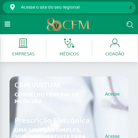
EMPRESAS
MÉDICOS
CIDADÃO
CRM VIRTUAL
CONSELHO FEDERAL DE
Acesse
MEDICINA
Prescrição Eletrônica
UMA SOLUÇÃO SIMPLES,
SEGURA E GRATUITA PARA
Acesse