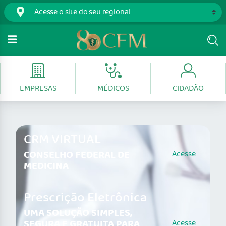
EMPRESAS
MÉDICOS
CIDADÃO
CRM VIRTUAL
CONSELHO FEDERAL DE
Acesse
MEDICINA
Prescrição Eletrônica
UMA SOLUÇÃO SIMPLES,
SEGURA E GRATUITA PARA
Acesse