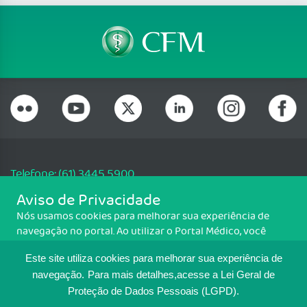
Telefone: (61) 3445 5900
Email: cfm@portalmedico.org.br
Aviso de Privacidade
SGAS 616, Conjunto D, Lote 115, L2 Sul, Brasília/DF - CEP: 70200-760 -
Nós usamos cookies para melhorar sua experiência de
CNPJ: 33.583.550/0001-30
navegação no portal. Ao utilizar o Portal Médico, você
Copyright CFM. Todos os direitos reservados.
concorda com a política de monitoramento de cookies.
Este site utiliza cookies para melhorar sua experiência de
Para ter mais informações sobre como isso é feito, acesse
MAPA DO SITE
Política de cookies
. Se você concorda, clique em ACEITO.
navegação.
Para mais detalhes,acesse a Lei Geral de
Proteção de Dados Pessoais (LGPD).