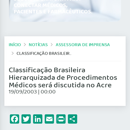
CONECTAR MÉDICOS,
PACIENTES E FARMACÊUTICOS.
INÍCIO
NOTÍCIAS
ASSESSORIA DE IMPRENSA
CLASSIFICAÇÃO BRASILEIRA HIERARQUIZADA DE PROCEDIMENTOS MÉDICOS SERÁ DISCUTIDA NO ACRE
Classificação Brasileira
Hierarquizada de Procedimentos
Médicos será discutida no Acre
19/09/2003 | 00:00
Facebook
Twitter
LinkedIn
Email
Print
Share