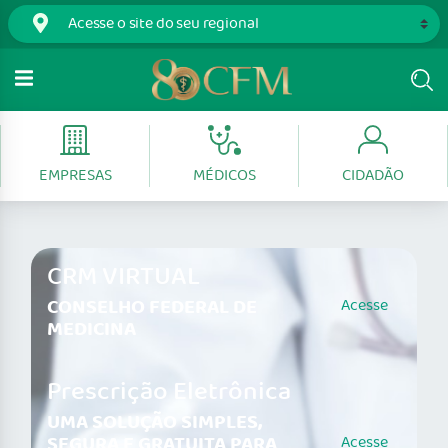
EMPRESAS
MÉDICOS
CIDADÃO
CRM VIRTUAL
CONSELHO FEDERAL DE
Acesse
MEDICINA
Prescrição Eletrônica
UMA SOLUÇÃO SIMPLES,
SEGURA E GRATUITA PARA
Acesse