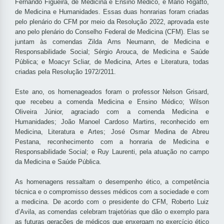
Fernando Figueira, de Medicina e Ensino Médico, e Mário Rigatto,
de Medicina e Humanidades. Essas duas honrarias foram criadas
pelo plenário do CFM por meio da Resolução 2022, aprovada este
ano pelo plenário do Conselho Federal de Medicina (CFM). Elas se
juntam às comendas Zilda Arns Neumann, de Medicina e
Responsabilidade Social; Sérgio Arouca, de Medicina e Saúde
Pública; e Moacyr Scliar, de Medicina, Artes e Literatura, todas
criadas pela Resolução 1972/2011.
Este ano, os homenageados foram o professor Nelson Grisard,
que recebeu a comenda Medicina e Ensino Médico; Wilson
Oliveira Júnior, agraciado com a comenda Medicina e
Humanidades; João Manoel Cardoso Martins, reconhecido em
Medicina, Literatura e Artes; José Osmar Medina de Abreu
Pestana, reconhecimento com a honraria de Medicina e
Responsabilidade Social; e Ruy Laurenti, pela atuação no campo
da Medicina e Saúde Pública.
As homenagens ressaltam o desempenho ético, a competência
técnica e o compromisso desses médicos com a sociedade e com
a medicina. De acordo com o presidente do CFM, Roberto Luiz
d’Avila, as comendas celebram trajetórias que dão o exemplo para
as futuras gerações de médicos que enxergam no exercício ético