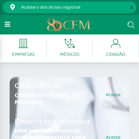
EMPRESAS
MÉDICOS
CIDADÃO
CRM VIRTUAL
CONSELHO FEDERAL DE
Acesse
MEDICINA
Prescrição Eletrônica
UMA SOLUÇÃO SIMPLES,
SEGURA E GRATUITA PARA
Acesse