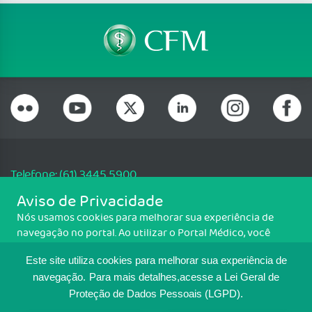
Telefone: (61) 3445 5900
Email: cfm@portalmedico.org.br
Aviso de Privacidade
SGAS 616, Conjunto D, Lote 115, L2 Sul, Brasília/DF - CEP: 70200-760 -
Nós usamos cookies para melhorar sua experiência de
CNPJ: 33.583.550/0001-30
navegação no portal. Ao utilizar o Portal Médico, você
Copyright CFM. Todos os direitos reservados.
concorda com a política de monitoramento de cookies.
Este site utiliza cookies para melhorar sua experiência de
Para ter mais informações sobre como isso é feito, acesse
MAPA DO SITE
Política de cookies
. Se você concorda, clique em ACEITO.
navegação.
Para mais detalhes,acesse a Lei Geral de
Proteção de Dados Pessoais (LGPD).