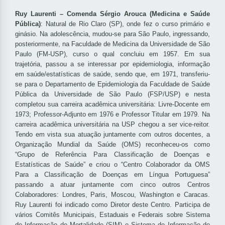
Ruy Laurenti – Comenda Sérgio Arouca (Medicina e Saúde
Pública)
: Natural de Rio Claro (SP), onde fez o curso primário e
ginásio. Na adolescência, mudou-se para São Paulo, ingressando,
posteriormente, na Faculdade de Medicina da Universidade de São
Paulo (FM-USP), curso o qual concluiu em 1957. Em sua
trajetória, passou a se interessar por epidemiologia, informação
em saúde/estatísticas de saúde, sendo que, em 1971, transferiu-
se para o Departamento de Epidemiologia da Faculdade de Saúde
Pública da Universidade de São Paulo (FSP/USP) e nesta
completou sua carreira acadêmica universitária: Livre-Docente em
1973; Professor-Adjunto em 1976 e Professor Titular em 1979. Na
carreira acadêmica universitária na USP chegou a ser vice-reitor.
Tendo em vista sua atuação juntamente com outros docentes, a
Organização Mundial da Saúde (OMS) reconheceu-os como
“Grupo de Referência Para Classificação de Doenças e
Estatísticas de Saúde” e criou o “Centro Colaborador da OMS
Para a Classificação de Doenças em Língua Portuguesa”
passando a atuar juntamente com cinco outros Centros
Colaboradores: Londres, Paris, Moscou, Washington e Caracas.
Ruy Laurenti foi indicado como Diretor deste Centro. Participa de
vários Comitês Municipais, Estaduais e Federais sobre Sistema
de Informação de Mortalidade (SIM) e Sistema de Informação de