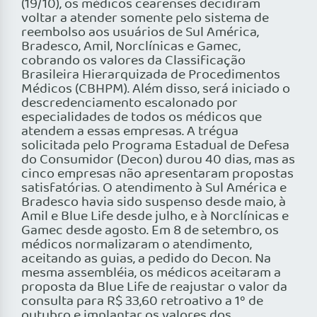
(19/10), os médicos cearenses decidiram
voltar a atender somente pelo sistema de
reembolso aos usuários de Sul América,
Bradesco, Amil, Norclínicas e Gamec,
cobrando os valores da Classificação
Brasileira Hierarquizada de Procedimentos
Médicos (CBHPM). Além disso, será iniciado o
descredenciamento escalonado por
especialidades de todos os médicos que
atendem a essas empresas. A trégua
solicitada pelo Programa Estadual de Defesa
do Consumidor (Decon) durou 40 dias, mas as
cinco empresas não apresentaram propostas
satisfatórias. O atendimento à Sul América e
Bradesco havia sido suspenso desde maio, à
Amil e Blue Life desde julho, e à Norclínicas e
Gamec desde agosto. Em 8 de setembro, os
médicos normalizaram o atendimento,
aceitando as guias, a pedido do Decon. Na
mesma assembléia, os médicos aceitaram a
proposta da Blue Life de reajustar o valor da
consulta para R$ 33,60 retroativo a 1º de
outubro e implantar os valores dos