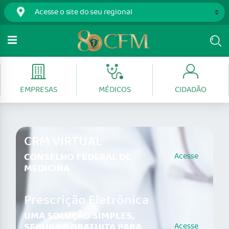
EMPRESAS
MÉDICOS
CIDADÃO
CRM VIRTUAL
CONSELHO FEDERAL DE
Acesse
MEDICINA
Prescrição Eletrônica
UMA SOLUÇÃO SIMPLES,
SEGURA E GRATUITA PARA
Acesse