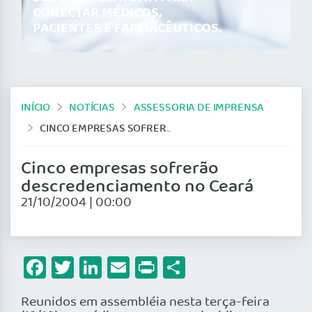
CONECTAR MÉDICOS,
PACIENTES E FARMACÊUTICOS.
INÍCIO
NOTÍCIAS
ASSESSORIA DE IMPRENSA
CINCO EMPRESAS SOFRERÃO DESCREDENCIAMENTO NO CEARÁ
Cinco empresas sofrerão
descredenciamento no Ceará
21/10/2004 | 00:00
Facebook
Twitter
LinkedIn
Email
Print
Share
Reunidos em assembléia nesta terça-feira