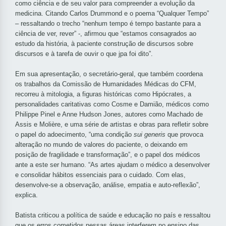
como ciência e de seu valor para compreender a evolução da
medicina. Citando Carlos Drummond e o poema “Qualquer Tempo”
– ressaltando o trecho
“nenhum tempo é tempo bastante para a
ciência de ver, rever”
-, afirmou que “estamos consagrados ao
estudo da história, à paciente construção de discursos sobre
discursos e à tarefa de ouvir o que jpa foi dito”.
Em sua apresentação, o secretário-geral, que também coordena
os trabalhos da Comissão de Humanidades Médicas do CFM,
recorreu à mitologia, a figuras históricas como Hipócrates, a
personalidades caritativas como Cosme e Damião, médicos como
Philippe Pinel e Anne Hudson Jones, autores como Machado de
Assis e Molière, e uma série de artistas e obras para refletir sobre
o papel do adoecimento, “uma condição
sui generis
que provoca
alteração no mundo de valores do paciente, o deixando em
posição de fragilidade e transformação”, e o papel dos médicos
ante a este ser humano. “As artes ajudam o médico a desenvolver
e consolidar hábitos essenciais para o cuidado. Com elas,
desenvolve-se a observação, análise, empatia e auto-reflexão”,
explica.
Batista criticou a política de saúde e educação no país e ressaltou
que os erros cometidos nessas áreas interferem no ensino das