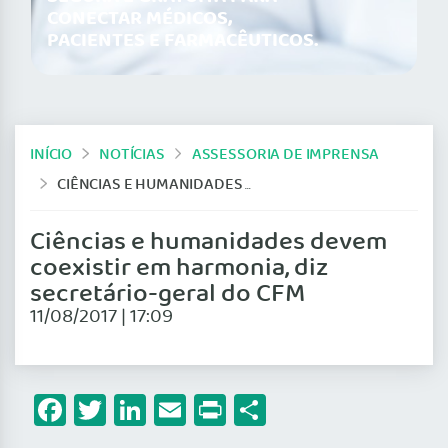
CONECTAR MÉDICOS,
PACIENTES E FARMACÊUTICOS.
INÍCIO
NOTÍCIAS
ASSESSORIA DE IMPRENSA
CIÊNCIAS E HUMANIDADES DEVEM COEXISTIR EM HARMONIA, DIZ SECRETÁRIO-GERAL DO CFM
Ciências e humanidades devem
coexistir em harmonia, diz
secretário-geral do CFM
11/08/2017 | 17:09
Facebook
Twitter
LinkedIn
Email
Print
Share