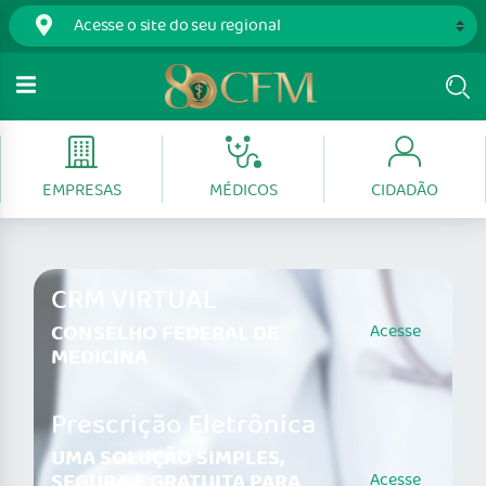
EMPRESAS
MÉDICOS
CIDADÃO
CRM VIRTUAL
CONSELHO FEDERAL DE
Acesse
MEDICINA
Prescrição Eletrônica
UMA SOLUÇÃO SIMPLES,
SEGURA E GRATUITA PARA
Acesse