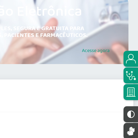
ão Eletrônica
LES, SEGURA E GRATUITA PARA
, PACIENTES E FARMACÊUTICOS.
Acesse
agora