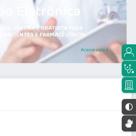
ão Eletrônica
LES, SEGURA E GRATUITA PARA
, PACIENTES E FARMACÊUTICOS.
Acesse
agora