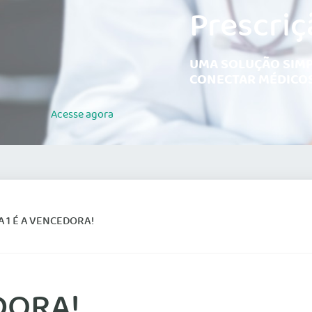
Prescriç
UMA SOLUÇÃO SIMP
CONECTAR MÉDICOS
Acesse
agora
 1 É A VENCEDORA!
DORA!