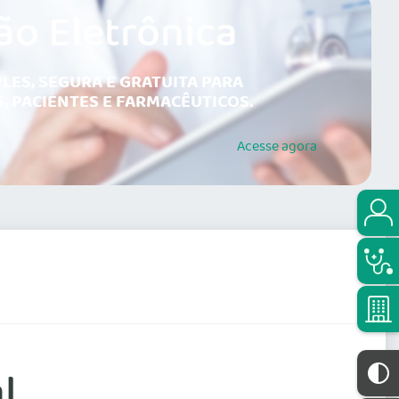
ão Eletrônica
LES, SEGURA E GRATUITA PARA
, PACIENTES E FARMACÊUTICOS.
Acesse
agora
l