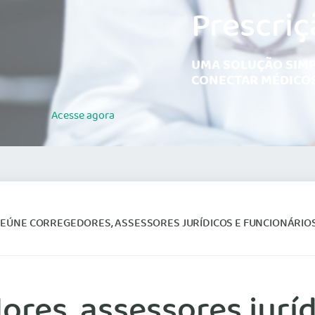
Prescriç
UMA SOLUÇÃO SIMP
CONECTAR MÉDICOS
Acesse
agora
EÚNE CORREGEDORES, ASSESSORES JURÍDICOS E FUNCIONÁRIOS DO
res, assessores juríd