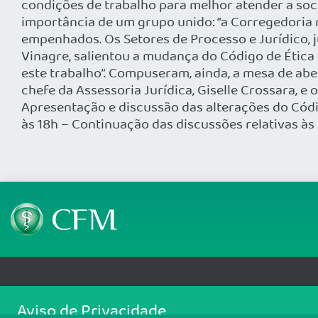
condições de trabalho para melhor atender a soci
importância de um grupo unido: “a Corregedoria
empenhados. Os Setores de Processo e Jurídico, 
Vinagre, salientou a mudança do Código de Étic
este trabalho”. Compuseram, ainda, a mesa de abe
chefe da Assessoria Jurídica, Giselle Crossara, 
Apresentação e discussão das alterações do Códig
às 18h – Continuação das discussões relativas às
Telefone: (61) 3445 5900
Email: cfm@portalmedico.o
Aviso de Privacidade
SGAS 616, Conjunto D, Lote 115, L2 Sul, Brasília/DF - CEP: 70200-760 - CNPJ