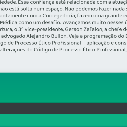
edade. Essa confiança está relacionada com a atuaçã
 não está solta num espaço. Não podemos fazer nada
juntamente com a Corregedoria, fazem uma grande eq
a Médica como um desafio. “Avançamos muito nesses 
rtura, o 3º vice-presidente, Gerson Zafalon, a chefe
e o advogado Alejandro Bullon. Veja a programação do
o de Processo Ético Profissional – aplicação e conse
 alterações do Código de Processo Ético Profissiona
rg.br
MAPA DO SITE
T
: 33.583.550/0001-30