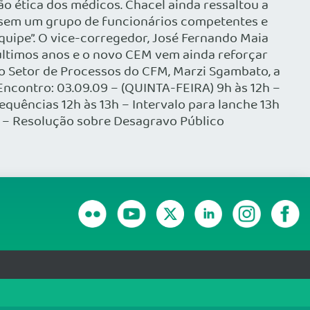
o ética dos médicos. Chacel ainda ressaltou a
 sem um grupo de funcionários competentes e
uipe”. O vice-corregedor, José Fernando Maia
últimos anos e o novo CEM vem ainda reforçar
 do Setor de Processos do CFM, Marzi Sgambato, a
 Encontro: 03.09.09 – (QUINTA-FEIRA) 9h às 12h –
quências 12h às 13h – Intervalo para lanche 13h
l; – Resolução sobre Desagravo Público
RANSPARÊNCIA E PRESTAÇÃO DE CONTAS