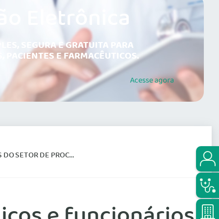
ão Eletrônica
LES, SEGURA E GRATUITA PARA
, PACIENTES E FARMACÊUTICOS.
Acesse
agora
 SETOR DE PROCESSOS
icos e funcionários