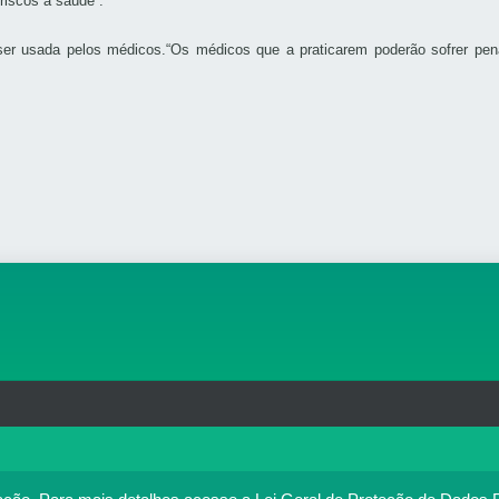
riscos à saúde”.
 ser usada pelos médicos.“Os médicos que a praticarem poderão sofrer pen
rg.br
MAPA DO SITE
T
: 33.583.550/0001-30
o no portal. Ao utilizar o Portal Médico, você concorda com a p