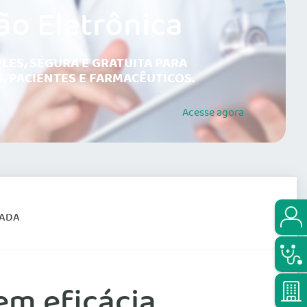
ão Eletrônica
LES, SEGURA E GRATUITA PARA
, PACIENTES E FARMACÊUTICOS.
Acesse
agora
VADA
em eficácia