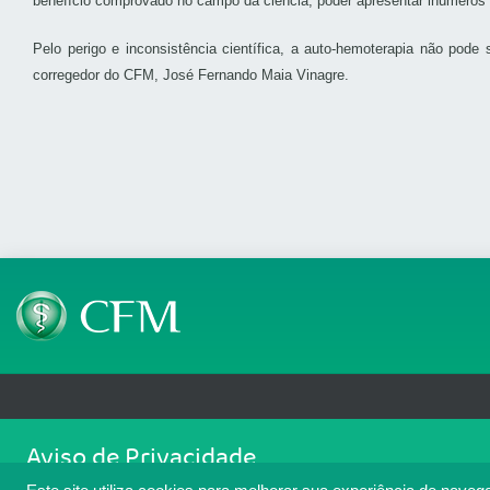
benefício comprovado no campo da ciência, poder apresentar inúmeros 
Pelo perigo e inconsistência científica, a auto-hemoterapia não pode
corregedor do CFM, José Fernando Maia Vinagre.
Telefone: (61) 3445 5900
Email: cfm@portalmedico.o
Aviso de Privacidade
SGAS 616, Conjunto D, Lote 115, L2 Sul, Brasília/DF - CEP: 70200-760 - CNPJ
Nós usamos cookies para melhorar sua experiência de navegaçã
Copyright 2026 CFM. Todos os direitos reservados.