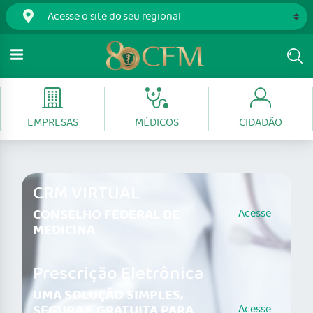
EMPRESAS
MÉDICOS
CIDADÃO
CRM VIRTUAL
CONSELHO FEDERAL DE
Acesse
MEDICINA
Prescrição Eletrônica
UMA SOLUÇÃO SIMPLES,
SEGURA E GRATUITA PARA
Acesse