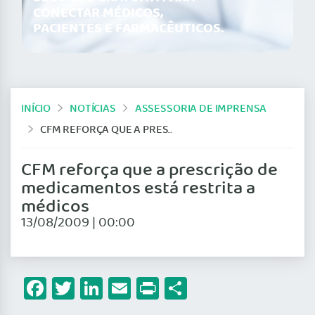
CONECTAR MÉDICOS,
PACIENTES E FARMACÊUTICOS.
INÍCIO
NOTÍCIAS
ASSESSORIA DE IMPRENSA
CFM REFORÇA QUE A PRESCRIÇÃO DE MEDICAMENTOS ESTÁ RESTRITA A MÉDICOS
CFM reforça que a prescrição de
medicamentos está restrita a
médicos
13/08/2009 | 00:00
Facebook
Twitter
LinkedIn
Email
Print
Share