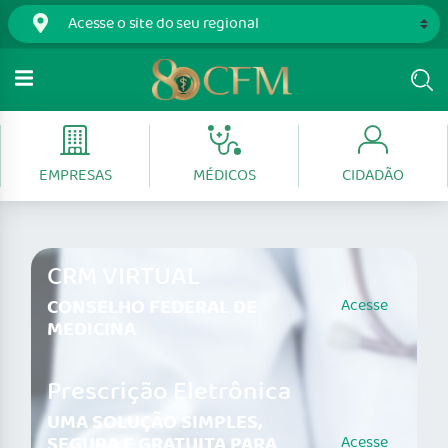
EMPRESAS
MÉDICOS
CIDADÃO
CRM VIRTUAL
CONSELHO FEDERAL DE
Acesse
MEDICINA
Prescrição Eletrônica
UMA SOLUÇÃO SIMPLES,
SEGURA E GRATUITA PARA
Acesse