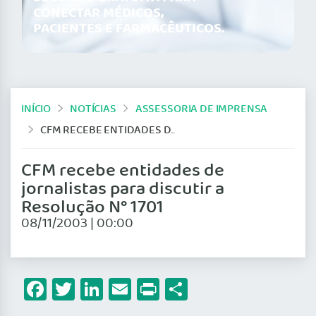
CONECTAR MÉDICOS,
PACIENTES E FARMACÊUTICOS.
INÍCIO
NOTÍCIAS
ASSESSORIA DE IMPRENSA
CFM RECEBE ENTIDADES DE JORNALISTAS PARA DISCUTIR A RESOLUÇÃO N° 1701
CFM recebe entidades de
jornalistas para discutir a
Resolução N° 1701
08/11/2003 | 00:00
Facebook
Twitter
LinkedIn
Email
Print
Share