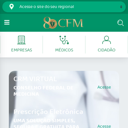
EMPRESAS
MÉDICOS
CIDADÃO
CRM VIRTUAL
CONSELHO FEDERAL DE
Acesse
MEDICINA
Prescrição Eletrônica
UMA SOLUÇÃO SIMPLES,
SEGURA E GRATUITA PARA
Acesse