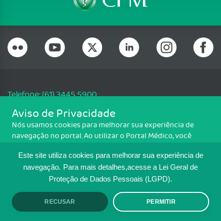
Telefone: (61) 3445 5900
Email: cfm@portalmedico.org.br
Aviso de Privacidade
SGAS 616, Conjunto D, Lote 115, L2 Sul, Brasília/DF - CEP: 70200-760 -
Nós usamos cookies para melhorar sua experiência de
CNPJ: 33.583.550/0001-30
navegação no portal. Ao utilizar o Portal Médico, você
Copyright CFM. Todos os direitos reservados.
concorda com a política de monitoramento de cookies.
Este site utiliza cookies para melhorar sua experiência de
Para ter mais informações sobre como isso é feito, acesse
MAPA DO SITE
Política de cookies
. Se você concorda, clique em ACEITO.
navegação.
Para mais detalhes,acesse a Lei Geral de
Proteção de Dados Pessoais (LGPD).
TRANSPARÊNCIA E PRESTAÇÃO DE
CONTAS
RECUSAR
PERMITIR
ACEITO