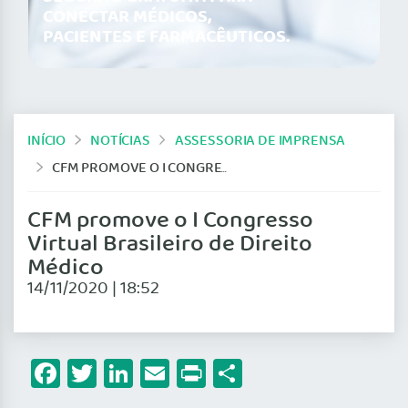
CONECTAR MÉDICOS,
PACIENTES E FARMACÊUTICOS.
INÍCIO
NOTÍCIAS
ASSESSORIA DE IMPRENSA
CFM PROMOVE O I CONGRESSO VIRTUAL BRASILEIRO DE DIREITO MÉDICO
CFM promove o I Congresso
Virtual Brasileiro de Direito
Médico
14/11/2020 | 18:52
Facebook
Twitter
LinkedIn
Email
Print
Share