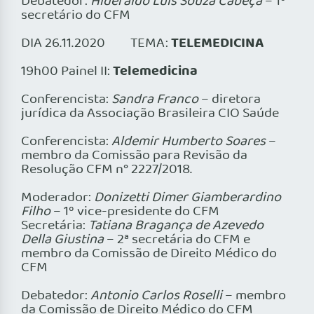
Debatedor:
Hideraldo Luis Souza Cabeça
– 1º
secretário do CFM
TELEMEDICINA
DIA 26.11.2020 TEMA:
Telemedicina
19h00 Painel II:
Conferencista:
Sandra Franco
– diretora
jurídica da Associação Brasileira CIO Saúde
Conferencista:
Aldemir Humberto Soares
–
membro da Comissão para Revisão da
Resolução CFM n° 2227/2018.
Moderador:
Donizetti Dimer Giamberardino
Filho
– 1º vice-presidente do CFM
Secretária:
Tatiana Bragança de Azevedo
Della Giustina
– 2ª secretária do CFM e
membro da Comissão de Direito Médico do
CFM
Debatedor:
Antonio Carlos Roselli
– membro
da Comissão de Direito Médico do CFM