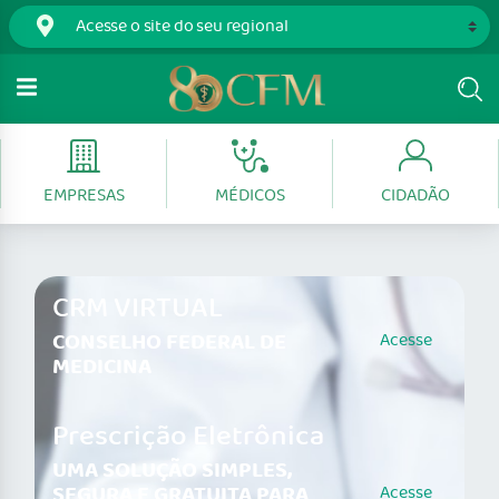
EMPRESAS
MÉDICOS
CIDADÃO
CRM VIRTUAL
CONSELHO FEDERAL DE
Acesse
MEDICINA
Prescrição Eletrônica
UMA SOLUÇÃO SIMPLES,
SEGURA E GRATUITA PARA
Acesse