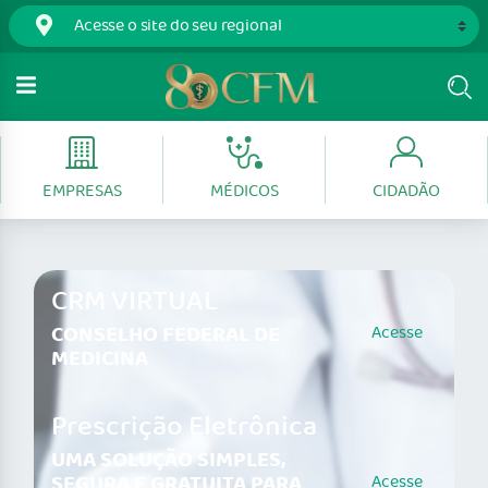
EMPRESAS
MÉDICOS
CIDADÃO
CRM VIRTUAL
CONSELHO FEDERAL DE
Acesse
MEDICINA
Prescrição Eletrônica
UMA SOLUÇÃO SIMPLES,
SEGURA E GRATUITA PARA
Acesse