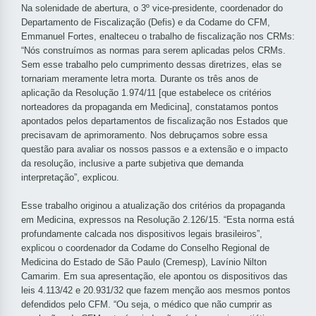
Na solenidade de abertura, o 3º vice-presidente, coordenador do
Departamento de Fiscalização (Defis) e da Codame do CFM,
Emmanuel Fortes, enalteceu o trabalho de fiscalização nos CRMs:
“Nós construímos as normas para serem aplicadas pelos CRMs.
Sem esse trabalho pelo cumprimento dessas diretrizes, elas se
tornariam meramente letra morta. Durante os três anos de
aplicação da Resolução 1.974/11 [que estabelece os critérios
norteadores da propaganda em Medicina], constatamos pontos
apontados pelos departamentos de fiscalização nos Estados que
precisavam de aprimoramento. Nos debruçamos sobre essa
questão para avaliar os nossos passos e a extensão e o impacto
da resolução, inclusive a parte subjetiva que demanda
interpretação”, explicou.
Esse trabalho originou a atualização dos critérios da propaganda
em Medicina, expressos na Resolução 2.126/15. “Esta norma está
profundamente calcada nos dispositivos legais brasileiros”,
explicou o coordenador da Codame do Conselho Regional de
Medicina do Estado de São Paulo (Cremesp), Lavínio Nilton
Camarim. Em sua apresentação, ele apontou os dispositivos das
leis 4.113/42 e 20.931/32 que fazem menção aos mesmos pontos
defendidos pelo CFM. “Ou seja, o médico que não cumprir as