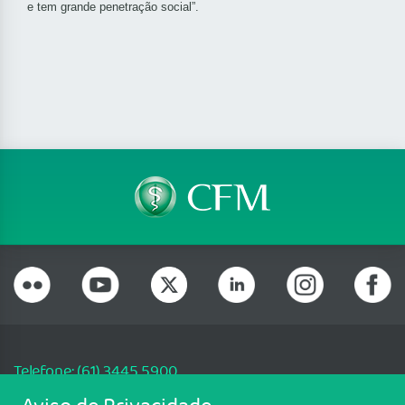
e tem grande penetração social”.
Telefone: (61) 3445 5900
Email: cfm@portalmedico.org.br