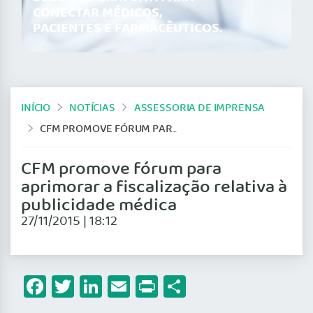
CONECTAR MÉDICOS,
PACIENTES E FARMACÊUTICOS.
INÍCIO
NOTÍCIAS
ASSESSORIA DE IMPRENSA
CFM PROMOVE FÓRUM PARA APRIMORAR A FISCALIZAÇÃO RELATIVA À PUBLICIDADE MÉDICA
CFM promove fórum para
aprimorar a fiscalização relativa à
publicidade médica
27/11/2015 | 18:12
Facebook
Twitter
LinkedIn
Email
Print
Share