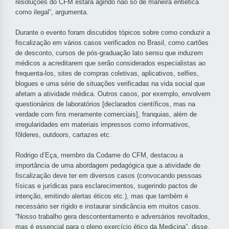
resoluções do CFM estará agindo não só de maneira entiética
como ilegal”, argumenta.
Durante o evento foram discutidos tópicos sobre como conduzir a
fiscalização em vários casos verificados no Brasil, como cartões
de desconto, cursos de pós-graduação lato sensu que induzem
médicos a acreditarem que serão considerados especialistas ao
frequenta-los, sites de compras coletivas, aplicativos, selfies,
blogues e uma série de situações verificadas na vida social que
afetam a atividade médica. Outros casos, por exemplo, envolvem
questionários de laboratórios [declarados científicos, mas na
verdade com fins meramente comerciais], franquias, além de
irregularidades em materiais impressos como informativos,
fôlderes, outdoors, cartazes etc.
Rodrigo d’Eça, membro da Codame do CFM, destacou a
importância de uma abordagem pedagógica que a atividade de
fiscalização deve ter em diversos casos (convocando pessoas
físicas e jurídicas para esclarecimentos, sugerindo pactos de
intenção, emitindo alertas éticos etc.), mas que também é
necessário ser rígido e instaurar sindicância em muitos casos.
“Nosso trabalho gera descontentamento e adversários revoltados,
mas é essencial para o pleno exercício ético da Medicina”, disse.