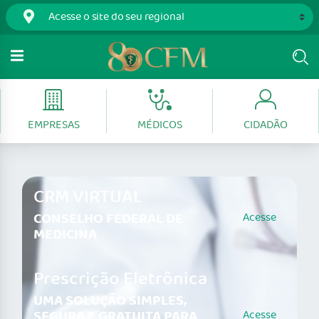
EMPRESAS
MÉDICOS
CIDADÃO
CRM VIRTUAL
CONSELHO FEDERAL DE
Acesse
MEDICINA
Prescrição Eletrônica
UMA SOLUÇÃO SIMPLES,
SEGURA E GRATUITA PARA
Acesse