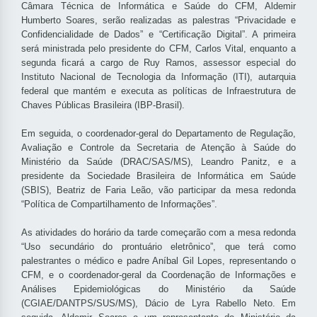
Câmara Técnica de Informática e Saúde do CFM, Aldemir
Humberto Soares, serão realizadas as palestras “Privacidade e
Confidencialidade de Dados” e “Certificação Digital”. A primeira
será ministrada pelo presidente do CFM, Carlos Vital, enquanto a
segunda ficará a cargo de Ruy Ramos, assessor especial do
Instituto Nacional de Tecnologia da Informação (ITI), autarquia
federal que mantém e executa as políticas de Infraestrutura de
Chaves Públicas Brasileira (IBP-Brasil).
Em seguida, o coordenador-geral do Departamento de Regulação,
Avaliação e Controle da Secretaria de Atenção à Saúde do
Ministério da Saúde (DRAC/SAS/MS), Leandro Panitz, e a
presidente da Sociedade Brasileira de Informática em Saúde
(SBIS), Beatriz de Faria Leão, vão participar da mesa redonda
“Política de Compartilhamento de Informações”.
As atividades do horário da tarde começarão com a mesa redonda
“Uso secundário do prontuário eletrônico”, que terá como
palestrantes o médico e padre Aníbal Gil Lopes, representando o
CFM, e o coordenador-geral da Coordenação de Informações e
Análises Epidemiológicas do Ministério da Saúde
(CGIAE/DANTPS/SUS/MS), Dácio de Lyra Rabello Neto. Em