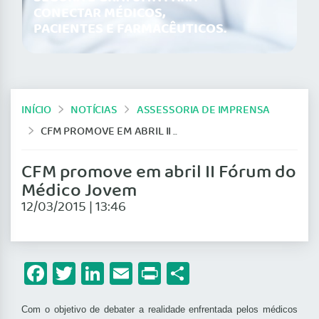
CONECTAR MÉDICOS,
PACIENTES E FARMACÊUTICOS.
INÍCIO
NOTÍCIAS
ASSESSORIA DE IMPRENSA
CFM PROMOVE EM ABRIL II FÓRUM DO MÉDICO JOVEM
CFM promove em abril II Fórum do
Médico Jovem
12/03/2015 | 13:46
Facebook
Twitter
LinkedIn
Email
Print
Share
Com o objetivo de debater a realidade enfrentada pelos médicos