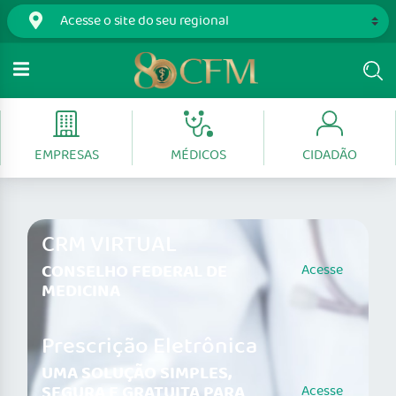
EMPRESAS
MÉDICOS
CIDADÃO
CRM VIRTUAL
CONSELHO FEDERAL DE
Acesse
MEDICINA
Prescrição Eletrônica
UMA SOLUÇÃO SIMPLES,
SEGURA E GRATUITA PARA
Acesse