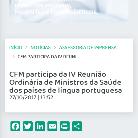
CONECTAR MÉDICOS,
PACIENTES E FARMACÊUTICOS.
INÍCIO
NOTÍCIAS
ASSESSORIA DE IMPRENSA
CFM PARTICIPA DA IV REUNIÃO ORDINÁRIA DE MINISTROS DA SAÚDE DOS PAÍSES DE LÍNGUA PORTUGUESA
CFM participa da IV Reunião
Ordinária de Ministros da Saúde
dos países de língua portuguesa
27/10/2017 | 13:52
Facebook
Twitter
LinkedIn
Email
Print
Share