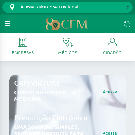
EMPRESAS
MÉDICOS
CIDADÃO
CRM VIRTUAL
CONSELHO FEDERAL DE
Acesse
MEDICINA
Prescrição Eletrônica
UMA SOLUÇÃO SIMPLES,
SEGURA E GRATUITA PARA
Acesse