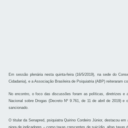
Em sessão plenária nesta quinta-feira (16/5/2019), na sede do Con
Cidadania), e a Associação Brasileira de Psiquiatria (ABP) reiteraram
No encontro, o foco das discussões foram as políticas, diretrizes 
Nacional sobre Drogas (Decreto Nº 9.761, de 11 de abril de 2019) e
sancionado.
O titular da Senapred, psiquiatra Quirino Cordeiro Júnior, destacou em
piora de indicadores – como taxas crescentes de suicídio, altas taxa