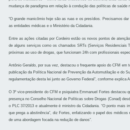
mudança de paradigma em relação à condução das políticas de saúde men
“O grande manicômio hoje são as ruas e os presídios. Precisamos dar s
as entidades médicas e o Ministério da Cidadania.
Entre as ações citadas por Cordeiro estão os novos pontos de atenção 
de alguns serviços como os chamados SRTs (Serviços Residenciais Te
próximas ao uso de drogas, que funcionam 24h com profissionais especia
Antônio Geraldo, por sua vez, destacou o frequente apoio do CFM em t
publicação da Política Nacional de Prevenção da Automutilação e do S
regulamentação desta lei junto ao Governo Federal”, conforme explica A
O 3º vice-presidente do CFM e psiquiatra Emmanuel Fortes destacou qu
presença no Conselho Nacional de Políticas sobre Drogas (Conad) desde
o PLC 37/2013 e atualmente é ministro da Cidadania. “O ponto mais im
que prega a abstinência”, diz Fortes, enfatizando o papel dos médicos
de uma abordagem focada na redução de danos”.