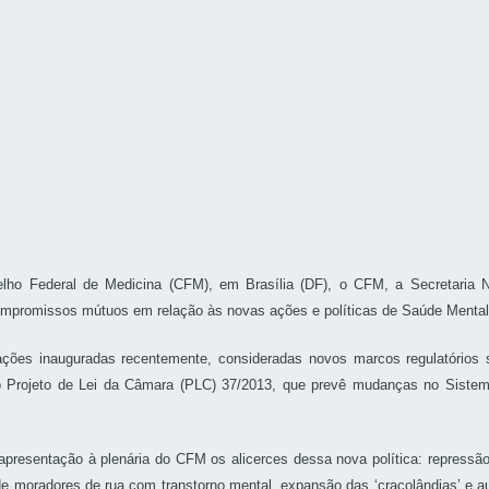
selho Federal de Medicina (CFM), em Brasília (DF), o CFM, a Secretaria 
 compromissos mútuos em relação às novas ações e políticas de Saúde Mental
e ações inauguradas recentemente, consideradas novos marcos regulatórios
 o Projeto de Lei da Câmara (PLC) 37/2013, que prevê mudanças no Sistem
 apresentação à plenária do CFM os alicerces dessa nova política: repressão
s de moradores de rua com transtorno mental, expansão das ‘cracolândias’