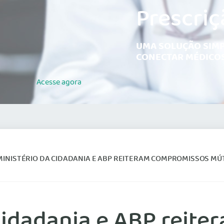
Prescriç
UMA SOLUÇÃO SIMP
CONECTAR MÉDICOS
Acesse
agora
MINISTÉRIO DA CIDADANIA E ABP REITERAM COMPROMISSOS MÚT
 Cidadania e ABP reit