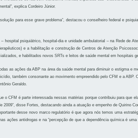
tal”, explica Cordeiro Júnior.
olução para esse grave problema”, destacou o conselheiro federal e psiqui
– hospital psiquiátrico, hospital-dia e unidade ambulatorial – na Rede de
rapêuticos) e a habilitação e construção de Centros de Atenção Psicosso
lizados, e habilitados novos SRTs e leitos de saúde mental em hospitais gera
odas as ações da ABP na área da saúde mental para diminuir o estigma e m
uicídio, também consonante ao movimento empreendido pelo CFM e a ABP. O 
ntônio Geraldo.
e o CFM é parte interessada nessas matérias porque contribuiu para que e
 2009”, disse Fortes, destacando ainda a atuação e empenho de Quirino Cor
portante desse novo marco regulatório é que agora nós temos uma estratégia
 nas ações antidrogas e na “percepção de que a dependência química é uma 