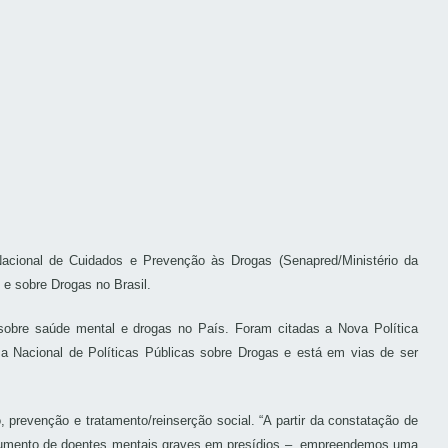
Nacional de Cuidados e Prevenção às Drogas (Senapred/Ministério da
 e sobre Drogas no Brasil.
 sobre saúde mental e drogas no País. Foram citadas a Nova Política
a Nacional de Políticas Públicas sobre Drogas e está em vias de ser
, prevenção e tratamento/reinserção social. “A partir da constatação de
 e aumento de doentes mentais graves em presídios –, empreendemos uma