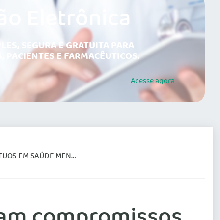
ão Eletrônica
LES, SEGURA E GRATUITA PARA
, PACIENTES E FARMACÊUTICOS.
Acesse
agora
UOS EM SAÚDE MENTAL
eram compromissos