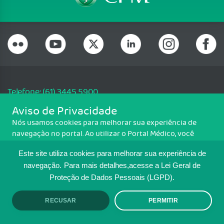
Telefone: (61) 3445 5900
Email: cfm@portalmedico.org.br
Aviso de Privacidade
SGAS 616, Conjunto D, Lote 115, L2 Sul, Brasília/DF - CEP: 70200-760 -
Nós usamos cookies para melhorar sua experiência de
CNPJ: 33.583.550/0001-30
navegação no portal. Ao utilizar o Portal Médico, você
Copyright CFM. Todos os direitos reservados.
concorda com a política de monitoramento de cookies.
Este site utiliza cookies para melhorar sua experiência de
Para ter mais informações sobre como isso é feito, acesse
MAPA DO SITE
Política de cookies
. Se você concorda, clique em ACEITO.
navegação.
Para mais detalhes,acesse a Lei Geral de
Proteção de Dados Pessoais (LGPD).
TRANSPARÊNCIA E PRESTAÇÃO DE
CONTAS
RECUSAR
PERMITIR
ACEITO