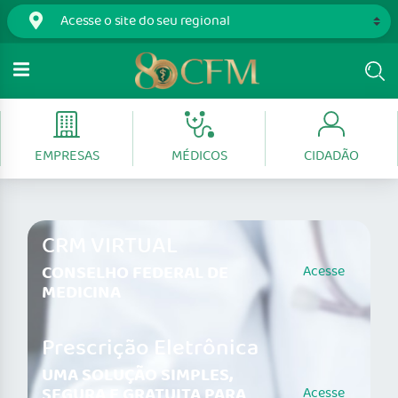
EMPRESAS
MÉDICOS
CIDADÃO
CRM VIRTUAL
CONSELHO FEDERAL DE
Acesse
MEDICINA
Prescrição Eletrônica
UMA SOLUÇÃO SIMPLES,
SEGURA E GRATUITA PARA
Acesse