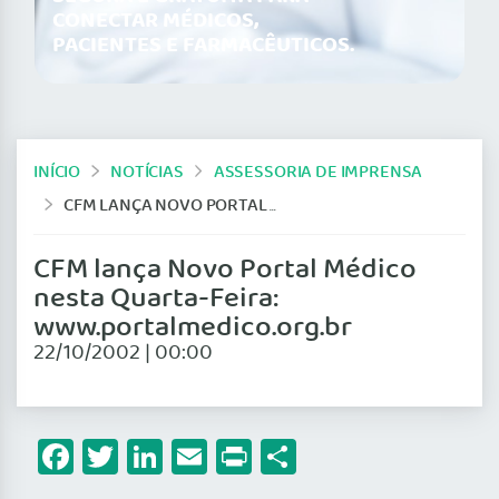
CONECTAR MÉDICOS,
PACIENTES E FARMACÊUTICOS.
INÍCIO
NOTÍCIAS
ASSESSORIA DE IMPRENSA
CFM LANÇA NOVO PORTAL MÉDICO NESTA QUARTA-FEIRA: WWW.PORTALMEDICO.ORG.BR
CFM lança Novo Portal Médico
nesta Quarta-Feira:
www.portalmedico.org.br
22/10/2002 | 00:00
Facebook
Twitter
LinkedIn
Email
Print
Share